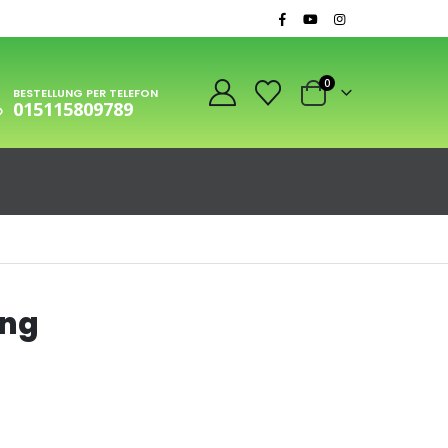
0
BESTELLUNG PER TELEFON
015115809789
ung