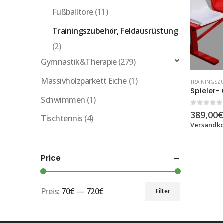
Fußballtore
(11)
Trainingszubehör, Feldausrüstung
(2)
Gymnastik&Therapie
(279)
Massivholzparkett Eiche
(1)
Schwimmen
(1)
0
out of 5
389,00
€
Tischtennis
(4)
Versandko
Price
Preis:
70€
—
720€
Filter