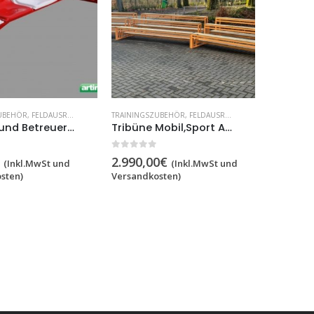
TRAININGSZUBEHÖR, FELDAUSRÜSTUNG
TRAININGSZUBEHÖR, FELDAUSRÜSTUNG
Spieler- und Betreuerkabine, 3×0.42 m,artikelnr 207-6
Tribüne Mobil,Sport Arena,48 sitzplätze,Code 225
0
out of 5
2.990,00
€
(Inkl.MwSt und
(Inkl.MwSt und
sten)
Versandkosten)