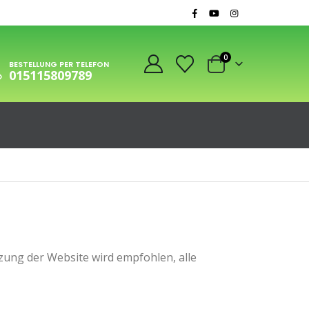
0
BESTELLUNG PER TELEFON
015115809789
ung der Website wird empfohlen, alle