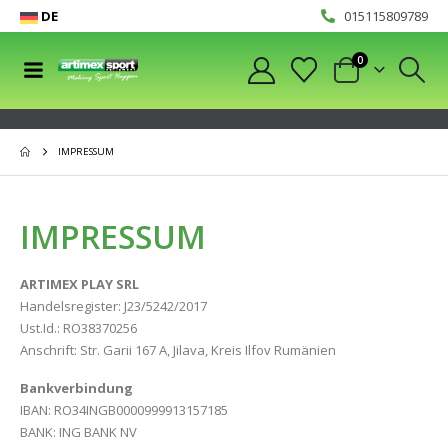
DE
015115809789
0
IMPRESSUM
IMPRESSUM
ARTIMEX PLAY SRL
Handelsregister: J23/5242/2017
Ust.Id.: RO38370256
Anschrift: Str. Garii 167 A, Jilava, Kreis Ilfov Rumänien
Bankverbindung
IBAN: RO34INGB0000999913157185
BANK: ING BANK NV