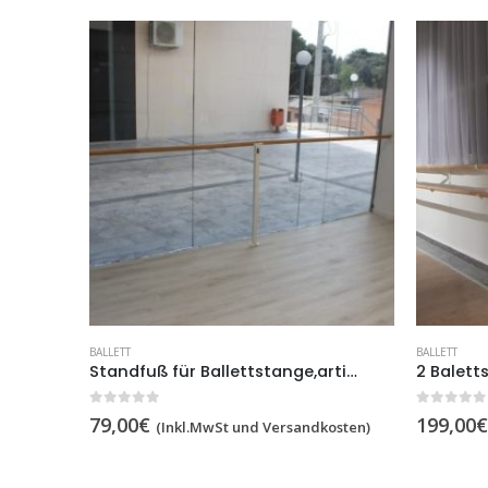
BALLETT
BALLETT
3 Wandhalter+ 1 Ballettstange einfach, Artikelnummer 113-Einfach
Standfuß für Ballettstange,artikelnr 299 Standfuß
0
out of 5
0
out of 5
79,00
€
199,00
€
dkosten)
(Inkl.MwSt und Versandkosten)