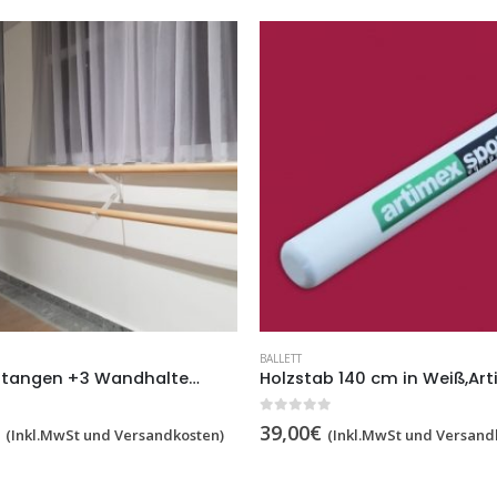
BALLETT
2 Balettstangen +3 Wandhalter,250 cm,Artikelnummer 113
0
out of 5
39,00
€
(Inkl.MwSt und Versandkosten)
(Inkl.MwSt und Versand