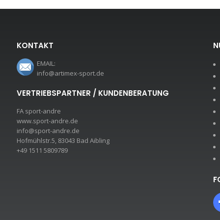
KONTAKT
N
EMAIL:
info@artimex-sport.de
VERTRIEBSPARTNER / KUNDENBERATUNG
FA sport-andre
www.sport-andre.de
info@sport-andre.de
Hofmühlstr.5, 83043 Bad Aibling
+49 1511 5809789
F