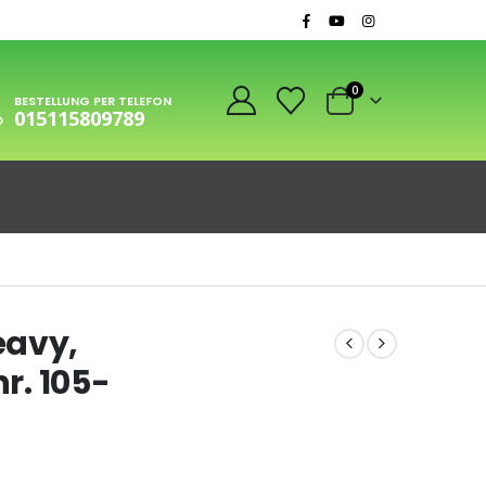
0
BESTELLUNG PER TELEFON
015115809789
eavy,
nr. 105-