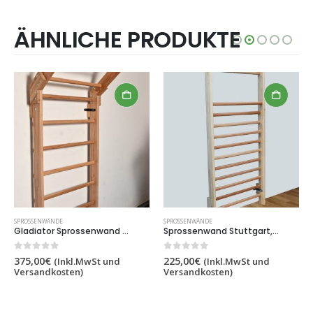
ÄHNLICHE PRODUKTE
SPROSSENWÄNDE
SPROSSENWÄNDE
Sprossenwand Stuttgart,2.1×0.85 m,13 Sprossen,Artikelnr. 253-85
Sprossenwand Berlin,mit 8 sprossen,2×0.85 m,Artikelnr. 253-8
0
out of 5
0
out of 5
225,00
€
235,00
€
(Inkl.MwSt und
(Inkl.MwSt und
Versandkosten)
Versandkosten)