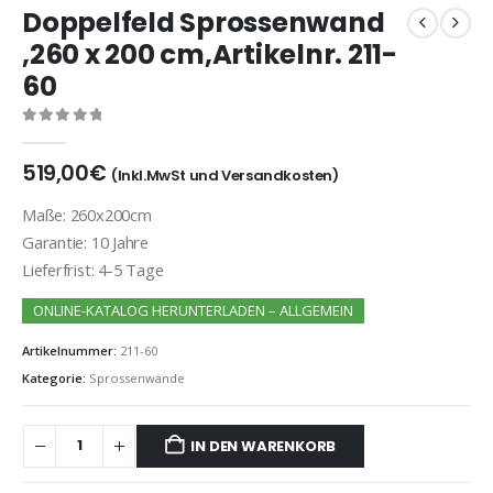
Doppelfeld Sprossenwand
,260 x 200 cm,Artikelnr. 211-
60
0
out of 5
519,00
€
(Inkl.MwSt und Versandkosten)
Maße: 260x200cm
Garantie: 10 Jahre
Lieferfrist: 4-5 Tage
ONLINE-KATALOG HERUNTERLADEN – ALLGEMEIN
Artikelnummer:
211-60
Kategorie:
Sprossenwände
IN DEN WARENKORB