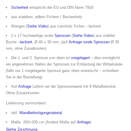
Sicherheit
entspricht der EU und DIN Norm 7910
aus stabilem, edlem Fichten / Buchenholz
Wangen (
Siehe Video
) aus Leimholz Fichte – lackiert
2 x 17 hochwertige ovale
Sprossen
(
Siehe Video
) aus stabiler
Buche –
lackiert
, Ø 40 x 30 mm. (auf
Anfrage
runde Sprossen
Ø 36
mm, ohne Zusatkosten)
Die 1. und 3. Sprosse von oben ist
vorgelagert
– dies ermöglicht
ein angenehmes Halten der Sprossen zur Entlastung der Wirbelsäule.
(falls nur 1 vorgelagerte Sprosse ganz oben erwünscht – schreiben
Sie in der Bestellung)
Auf
Anfrage
Liefern wir die Sprossenwand mit 8 Metallwinckel.
Ohne Zusatzkosten.
Lieferung vormontiert.
inkl.
Wandbefestigungmaterial
Maße: 260×200 cm (Andere Maße auf
Anfrage
)
Siehe Zeichnung.