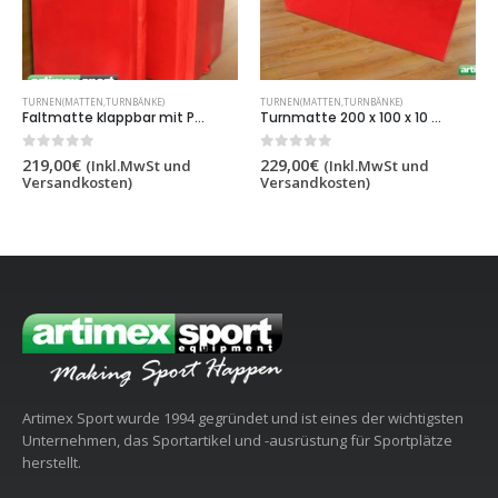
TURNEN(MATTEN,TURNBÄNKE)
TURNEN(MATTEN,TURNBÄNKE)
Faltmatte klappbar mit PVC-Überzug, 200x120x5 cm, Artikelnr. 237-4
Turnmatte 200 x 100 x 10 cm, faltbar, PVC-Überzug, Artikelnummer 237-10
0
out of 5
0
out of 5
219,00
€
229,00
€
(Inkl.MwSt und
(Inkl.MwSt und
Versandkosten)
Versandkosten)
Artimex Sport wurde 1994 gegründet und ist eines der wichtigsten
Unternehmen, das Sportartikel und -ausrüstung für Sportplätze
herstellt.