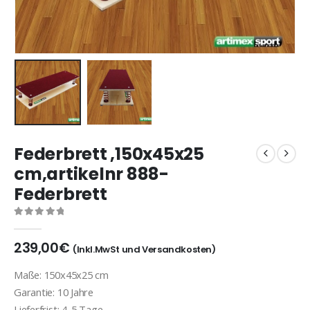
Federbrett ,150x45x25
cm,artikelnr 888-
Federbrett
0
out of 5
239,00
€
(Inkl.MwSt und Versandkosten)
Maße: 150x45x25 cm
Garantie: 10 Jahre
Lieferfrist: 4-5 Tage