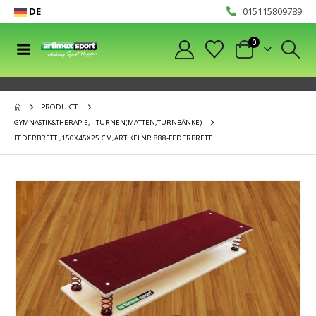
DE
015115809789
0
PRODUKTE
GYMNASTIK&THERAPIE
,
TURNEN(MATTEN,TURNBÄNKE)
FEDERBRETT ,150X45X25 CM,ARTIKELNR 888-FEDERBRETT