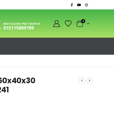
0
BESTELLUNG PER TELEFON
015115809789
60x40x30
241