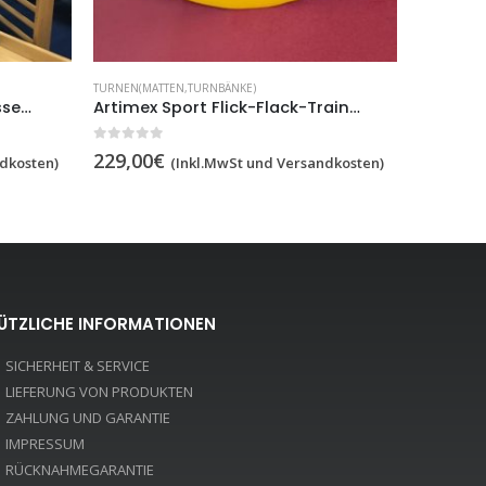
TURNEN(MA
TURNEN(MATTEN,TURNBÄNKE)
Strickleiter 2,5 Meter 9 Sprossen Kinder Schaukel,artikelnr.5436
Artimex Sport Flick-Flack-Trainer,60x60x72 cm,Artiklenr. 5867
0
out of 5
149,00
0
out of 5
229,00
€
dkosten)
(Inkl.MwSt und Versandkosten)
ÜTZLICHE INFORMATIONEN
SICHERHEIT & SERVICE
LIEFERUNG VON PRODUKTEN
ZAHLUNG UND GARANTIE
IMPRESSUM
RÜCKNAHMEGARANTIE