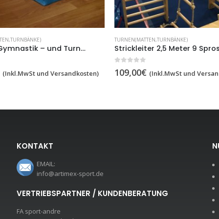
TEN,TURNBÄNKE)
TURNEN(MATTEN,TURNBÄNKE)
Weiche Gymnastik – und Turnmatte 5 cm ,2x1m, Artikelnummer 237
0
out of 5
109,00
€
(Inkl.MwSt und Versandkosten)
(Inkl.MwSt und Versan
KONTAKT
N
EMAIL:
info@artimex-sport.de
VERTRIEBSPARTNER / KUNDENBERATUNG
FA sport-andre