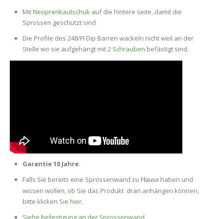
Mit
Neoprenkautschuk
auf die hintere seite, damit die
Sprossen geschützt sind
Die Profile des 248/FI Dip Barren wackeln nicht weil an der
Stelle wo sie aufgehängt mit
2 Schrauben
befästigt sind.
Garantie 10 Jahre
.
Falls Sie bereits eine Sprossenwand
haben und
zu Hause
wissen wollen, ob Sie das Produkt dran anhängen können,
bitte klicken Sie
hier
.
Siehe befestigung an der Sprossenwand