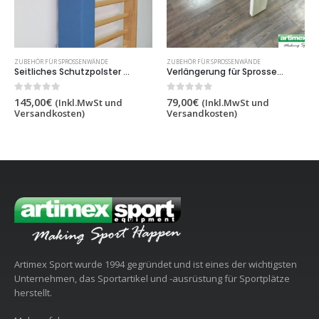
ZUBEHÖR FÜR SPROSSENWÄNDE
ZUBEHÖR FÜR SPROSSENWÄNDE
Verlängerung für Sprossenwand 20×100 cm,Artikelnr. 253/12
Rückengurte (Back straps) für Sprossenwand, Artikelnr. 1169
0
out of 5
0
out of 5
79,00
€
109,00
€
(Inkl.MwSt und
(Inkl.MwSt und
Versandkosten)
Versandkosten)
Artimex Sport wurde 1994 gegründet und ist eines der wichtigsten
Unternehmen, das Sportartikel und -ausrüstung für Sportplätze
herstellt.