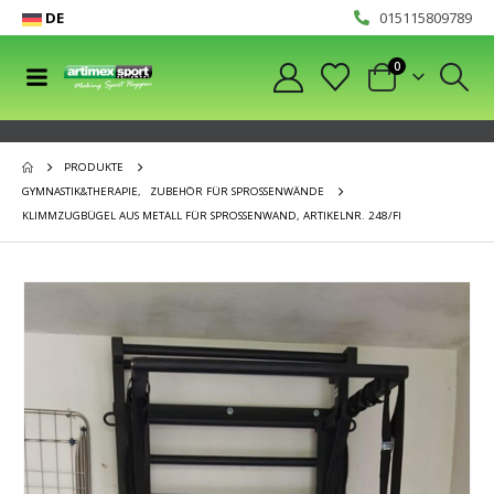
DE
015115809789
0
PRODUKTE
GYMNASTIK&THERAPIE
,
ZUBEHÖR FÜR SPROSSENWÄNDE
KLIMMZUGBÜGEL AUS METALL FÜR SPROSSENWAND, ARTIKELNR. 248/FI