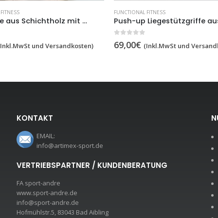
FITNESS
FUNCTIONAL FITNESS
Push-up Liegestützgriffe aus Buchenholz, 1 Paar,Artikelnr.248/Paralletes
0
out of 5
69,00
€
(Inkl.MwSt und Versandkosten)
(Inkl.MwSt und Versand
KONTAKT
N
EMAIL:
info@artimex-sport.de
VERTRIEBSPARTNER / KUNDENBERATUNG
FA sport-andre
www.sport-andre.de
info@sport-andre.de
Hofmühlstr.5, 83043 Bad Aibling