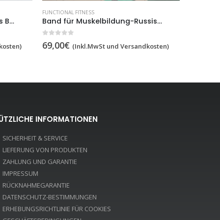
FUNCTIONAL FITNESS
FUNCTIONAL
Band für Muskelbildung-Russische Gürtel,artikelnr 7530
Trapezstange mit Ringe und Seile, Artikelnr. 1163-Stange
0
out of 5
0
out of 5
139,00
€
29,90
€
kosten)
(Inkl.MwSt und Versandkosten)
ÜTZLICHE INFORMATIONEN
SICHERHEIT & SERVICE
LIEFERUNG VON PRODUKTEN
ZAHLUNG UND GARANTIE
IMPRESSUM
RÜCKNAHMEGARANTIE
DATENSCHUTZ-BESTIMMUNGEN
ERHEBUNGSRICHTLINIE FÜR COOKIES