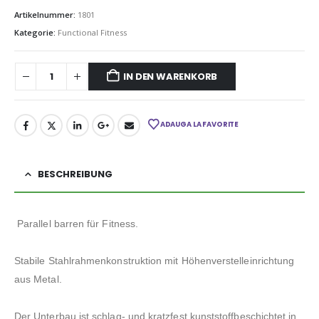
Artikelnummer:
1801
Kategorie:
Functional Fitness
IN DEN WARENKORB
ADAUGA LA FAVORITE
BESCHREIBUNG
Parallel barren
für
Fitness.
Stabile Stahlrahmenkonstruktion mit Höhenverstelleinrichtung
aus Metal.
Der Unterbau ist schlag- und kratzfest kunststoffbeschichtet in