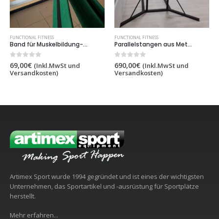
FUNCTIONAL FITNESS
FUNCTIONAL FITNESS
Band für Muskelbildung-Russische Gürtel,artikelnr 7530
Parallelstangen aus Metall höhen- und breitenverstellbar Artikelnr. 77799
0
out of 5
0
out of 5
69,00
€
690,00
€
(Inkl.MwSt und
(Inkl.MwSt und
Versandkosten)
Versandkosten)
Artimex Sport wurde 1994 gegründet und ist eines der wichtigsten
Unternehmen, das Sportartikel und -ausrüstung für Sportplätze
herstellt.
Mehr erfahren...