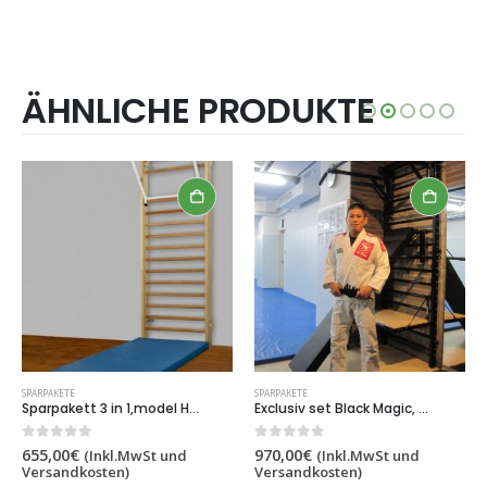
ÄHNLICHE PRODUKTE
-2%
SPARPAKETE
Sparpakett 3 in 1,model Hamburg,model Stuttgart, Artikelnummer 275
Exclusiv set Black Magic, Artikelnummer 269/magic
0
out of 5
970,00
€
nkl.MwSt und
(Inkl.MwSt und
SPARPAKETE
ten)
Versandkosten)