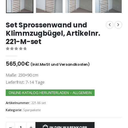
Set Sprossenwand und
Klimmzugbügel, Artikelnr.
221-M-set
0
out of 5
565,00
€
(Inkl.MwSt und Versandkosten)
Maße: 230×90 cm
Lieferfrist: 7-14 Tage
ONLINE-KATALOG HERUNTERLADEN – ALLGEMEIN
Artikelnummer:
221-M-set
Kategorie:
Sparpakete
IN DEN WARENKORB