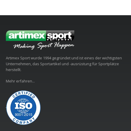
0
out of 5
1.18
1.210,00
€
(Inkl.MwSt und
Versandkosten
Artimex Sport wurde 1994 gegründet und ist eines der wichtigsten
Unternehmen, das Sportartikel und -ausrüstung für Sportplätze
herstellt.
Mehr erfahren...