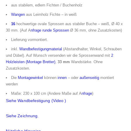
aus stabilem, edlem Fichten / Buchenholz
Wangen
aus Leimholz Fichte – in weiß
16
hochwertige ovale Sprossen aus stabiler Buche – weiß, Ø 40 x
30 mm. (Auf A
nfrage
runde Sprossen
Ø 36 mm, ohne Zusatzkosten)
Lieferung vormontiert.
inkl.
Wandbefestigungmaterial
(Abstandhalter, Winkel, Schrauben
und Dübel). Auf Wunsch versenden wir die Sprossenwand mit
2
Holzleisten (Montage Bretter)
,
33 mm
Wandstärke. Ohne
Zusatzkosten.
Die
Montagewinkel
können
innen
– oder
außenseitig
montiert
werden
Maße: 230 x 100 cm (Andere Maße auf A
nfrage
)
Siehe Wandbefestigung (Video
)
Siehe Zeichnung.