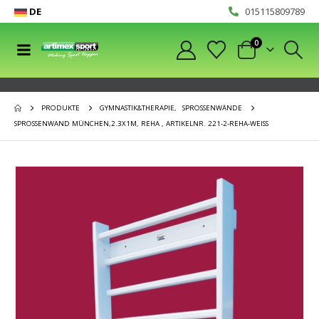
DE
015115809789
0
PRODUKTE
GYMNASTIK&THERAPIE
,
SPROSSENWÄNDE
SPROSSENWAND MÜNCHEN,2.3X1M, REHA , ARTIKELNR. 221-2-REHA-WEISS