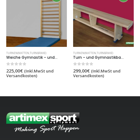
TURNEN(MATTEN,TURNBÄNKE)
TURNEN(MATTEN,TURNBÄNKE)
Weiche Gymnastik – und Turnmatte 10 cm, 2×1 m, Artikelnr.238
Turn – und Gymnastikbank 2 m, Artikelnummer 202
0
out of 5
0
out of 5
225,00
€
299,00
€
(Inkl.MwSt und
(Inkl.MwSt und
Versandkosten)
Versandkosten)