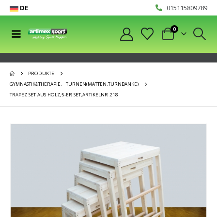
DE
015115809789
0
PRODUKTE
GYMNASTIK&THERAPIE
,
TURNEN(MATTEN,TURNBÄNKE)
TRAPEZ SET AUS HOLZ,5-ER SET,ARTIKELNR 218