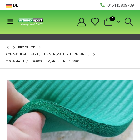
DE
015115809789
0
PRODUKTE
GYMNASTIK&THERAPIE
,
TURNEN(MATTEN,TURNBÄNKE)
YOGA-MATTE ,180X60X0.8 CM,ARTIKELNR 103901