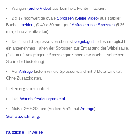
Wangen (
Siehe Video
) aus Leimholz Fichte – lackiert
2 x 17 hochwertige ovale
Sprossen
(
Siehe Video
) aus stabiler
Buche –
lackiert
, Ø 40 x 30 mm. (auf
Anfrage
runde Sprossen
Ø 36
mm, ohne Zusatkosten)
Die 1. und 3. Sprosse von oben ist
vorgelagert
– dies ermöglicht
ein angenehmes Halten der Sprossen zur Entlastung der Wirbelsäule.
(falls nur 1 vorgelagerte Sprosse ganz oben erwünscht – schreiben
Sie in der Bestellung)
Auf
Anfrage
Liefern wir die Sprossenwand mit 8 Metallwinckel.
Ohne Zusatzkosten.
Lieferung vormontiert.
inkl.
Wandbefestigungmaterial
Maße: 260×200 cm (Andere Maße auf
Anfrage
)
Siehe Zeichnung.
Nützliche Hinweise