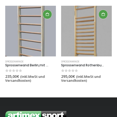
SPROSSENWÄNDE
SPROSSENWÄNDE
Sprossenwand Berlin,mit 8 sprossen,2×0.85 m,Artikelnr. 253-8
Sprossenwand Rothenburg ,240×100 cm,15 sprossen,Artikelnr. 221-4
0
out of 5
0
out of 5
235,00
€
295,00
€
(Inkl.MwSt und
(Inkl.MwSt und
Versandkosten)
Versandkosten)