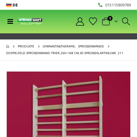
DE
015115809789
0
PRODUKTE
GYMNASTIK&THERAPIE
,
SPROSSENWÄNDE
DOPPELFELD SPROSSENWAND TRIER,250×168 CM,30 SPROSSEN,ARTIKELNR. 211