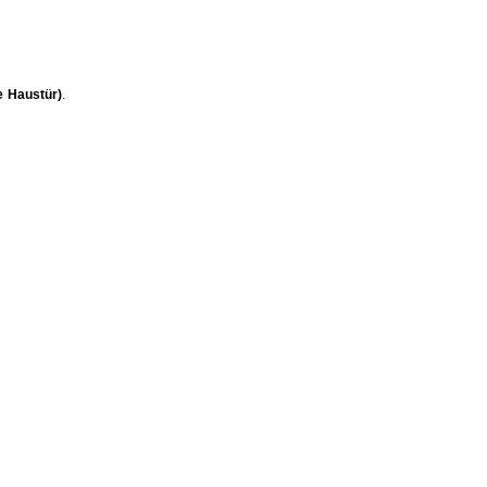
e Haustür)
.