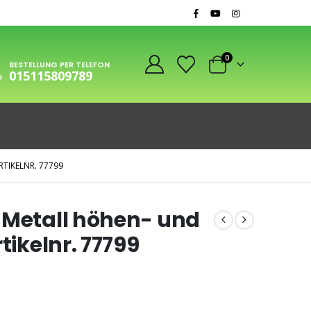
0
BESTELLUNG PER TELEFON
015115809789
TIKELNR. 77799
 Metall höhen- und
tikelnr. 77799