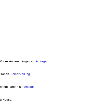
50 cm
. Andere Längen auf
Anfrage
.
e Höhen-
Feineistellung
.
Andere Farben auf
Anfrage
.
zu Hause.